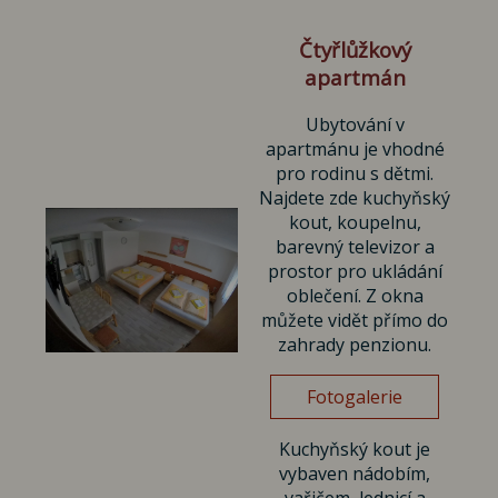
Čtyřlůžkový
apartmán
Ubytování v
apartmánu je vhodné
pro rodinu s dětmi.
Najdete zde kuchyňský
kout, koupelnu,
barevný televizor a
prostor pro ukládání
oblečení. Z okna
můžete vidět přímo do
zahrady penzionu.
Fotogalerie
Kuchyňský kout je
vybaven nádobím,
vařičem, lednicí a