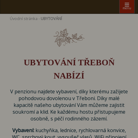
menu
Úvodní stránka
-
UBYTOVÁNÍ
UBYTOVÁNÍ TŘEBOŇ
NABÍZÍ
V penzionu najdete vybavení, díky kterému zažijete
pohodovou dovolenou v Třeboni. Díky malé
kapacitě našeho ubytování Vám můžeme zajistit
soukromí a klid. Ke každému hostu přistupujeme
osobně, s péčí rodinného zázemí.
Vybavení:
kuchyňka, lednice, rychlovarná konvice,
WC, sprchový kout, vysoušeč vlasů, WiFi připojení